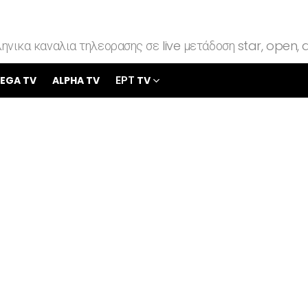
ηνικα καναλια τηλεορασης σε live μετάδοση star, open, a
EGA TV
ALPHA TV
ΕΡΤ TV