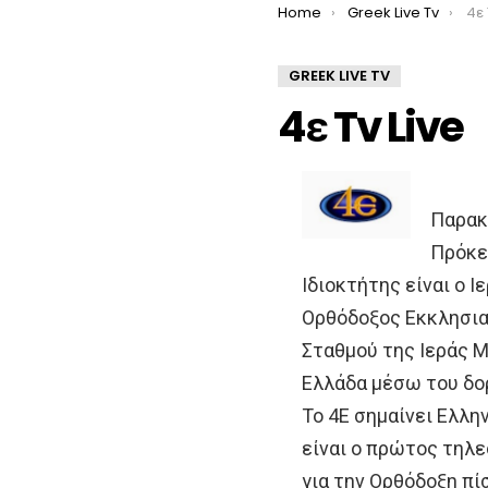
You are here:
Home
Greek Live Tv
4ε 
GREEK LIVE TV
4ε Tv Live
Παρακ
Πρόκει
Ιδιοκτήτης είναι ο 
Ορθόδοξος Εκκλησια
Σταθμού της Ιεράς 
Ελλάδα μέσω του δορ
Το 4Ε σημαίνει Ελλ
είναι ο πρώτος τηλ
για την Ορθόδοξη πί