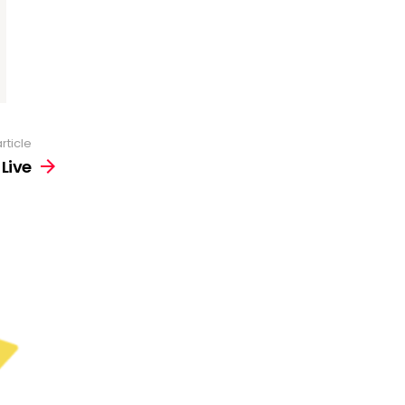
rticle
 Live