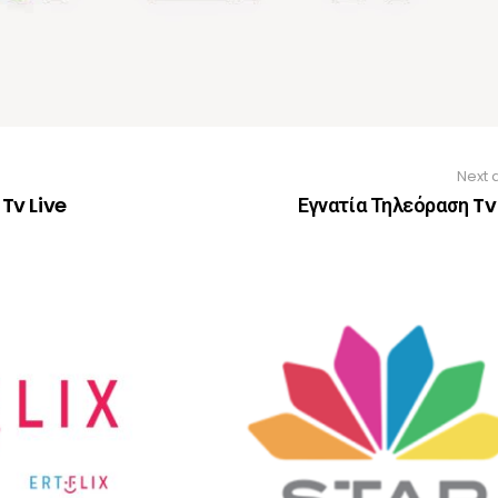
Next a
Tv Live
Εγνατία Τηλεόραση Tv