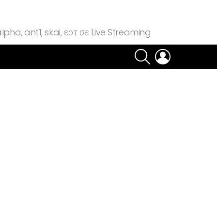
lpha, ant1, skai, ερτ σε Live Streaming
SEARCH
LOGIN