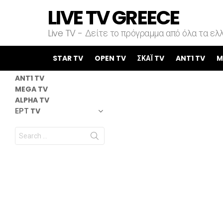
LIVE TV GREECE
Live TV - Δείτε το πρόγραμμα από όλα τα ελλ
STAR TV
OPEN TV
STAR TV
OPEN TV
ΣΚΑΪ TV
ANT1 TV
M
ΣΚΑΪ TV
ANT1 TV
MEGA TV
ALPHA TV
ΕΡΤ TV
Search
for: