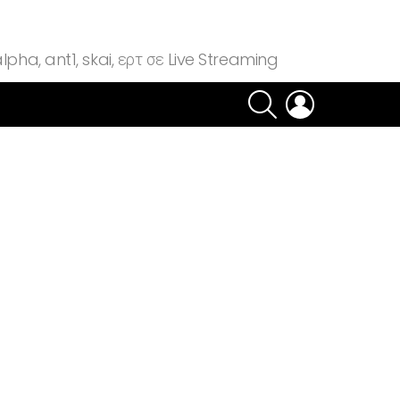
lpha, ant1, skai, ερτ σε Live Streaming
SEARCH
LOGIN