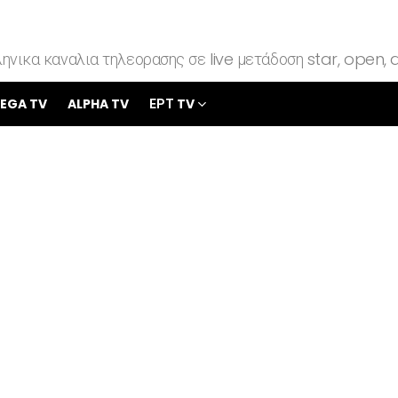
ηνικα καναλια τηλεορασης σε live μετάδοση star, open, a
EGA TV
ALPHA TV
ΕΡΤ TV