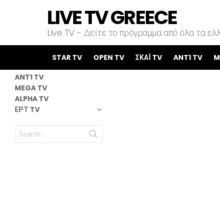
LIVE TV GREECE
Live TV - Δείτε το πρόγραμμα από όλα τα ελλ
STAR TV
OPEN TV
STAR TV
OPEN TV
ΣΚΑΪ TV
ANT1 TV
M
ΣΚΑΪ TV
ANT1 TV
MEGA TV
ALPHA TV
ΕΡΤ TV
Search
for: