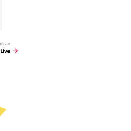
rticle
 Live