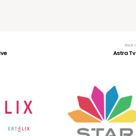
Next a
ive
Astra Tv