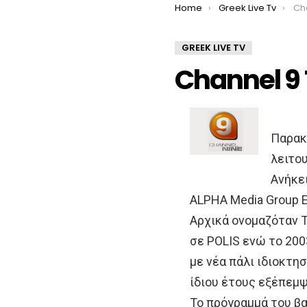
You are here:
Home
Greek Live Tv
Cha
GREEK LIVE TV
Channel 9 
Παρακο
λειτου
Ανήκε
ALPHA Media Group Ε
Αρχικά ονομαζόταν 
σε POLIS ενώ το 200
με νέα πάλι ιδιοκτη
ίδιου έτους εξέπεμψ
Το πρόγραμμά του β