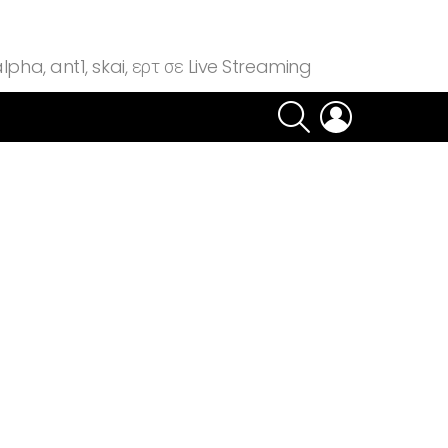
lpha, ant1, skai, ερτ σε Live Streaming
SEARCH
LOGIN