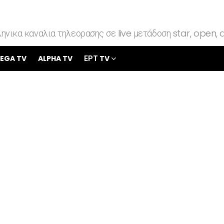
ηνικα καναλια τηλεορασης σε live μετάδοση star, open, a
EGA TV
ALPHA TV
ΕΡΤ TV