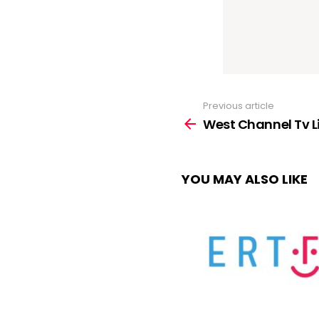
Previous article
See
more
West Channel Tv L
YOU MAY ALSO LIKE