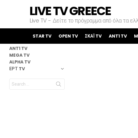
LIVE TV GREECE
Live TV - Δείτε το πρόγραμμα από όλα τα ελλ
STAR TV
OPEN TV
STAR TV
OPEN TV
ΣΚΑΪ TV
ANT1 TV
M
ΣΚΑΪ TV
ANT1 TV
MEGA TV
ALPHA TV
ΕΡΤ TV
Search
for: