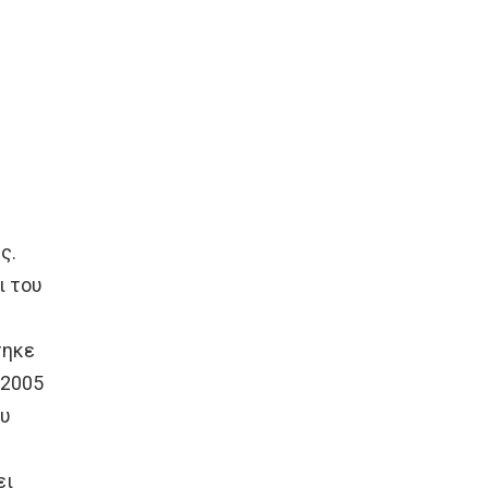
ής.
ι του
τηκε
 2005
ου
ει