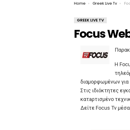
You are here:
Home
Greek Live Tv
Fo
GREEK LIVE TV
Focus Web 
Παρακ
Η Foc
τηλεό
διαμορφωμένων για τ
Στις ιδιόκτητες εγκ
κατaρτισμένο τεχνικ
Δείτε Focus Tv μέσα 