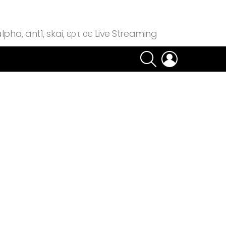
lpha, ant1, skai, ερτ σε Live Streaming
SEARCH
LOGIN