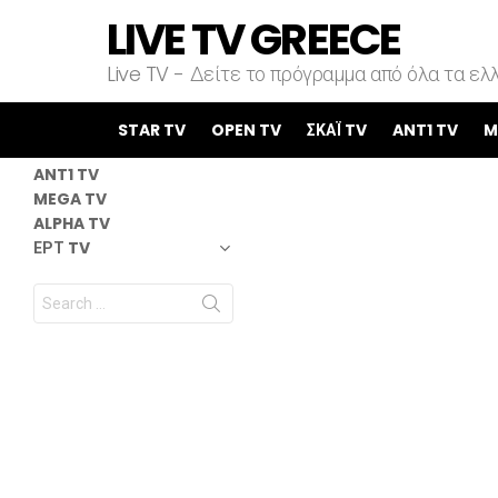
LIVE TV GREECE
Live TV - Δείτε το πρόγραμμα από όλα τα ελλ
STAR TV
OPEN TV
STAR TV
OPEN TV
ΣΚΑΪ TV
ANT1 TV
M
ΣΚΑΪ TV
ANT1 TV
MEGA TV
ALPHA TV
ΕΡΤ TV
Search
for: