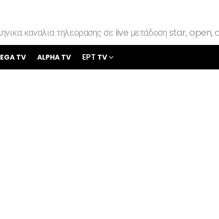
ηνικα καναλια τηλεορασης σε live μετάδοση star, open, a
EGA TV
ALPHA TV
ΕΡΤ TV