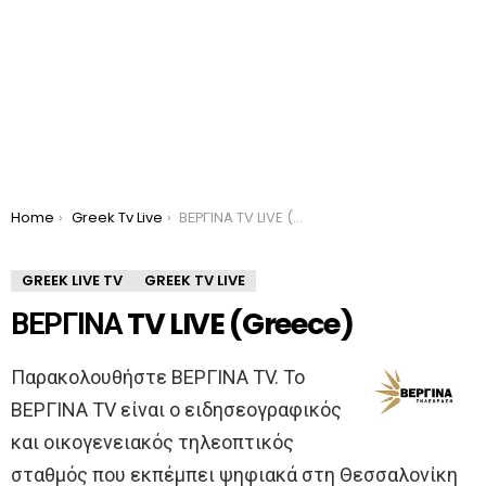
You are here:
Home
Greek Tv Live
ΒΕΡΓΙΝΑ TV LIVE (Greece)
GREEK LIVE TV
GREEK TV LIVE
ΒΕΡΓΙΝΑ TV LIVE (Greece)
Παρακολουθήστε ΒΕΡΓΙΝΑ TV. To
ΒΕΡΓΙΝΑ TV είναι ο ειδησεογραφικός
και οικογενειακός τηλεοπτικός
σταθμός που εκπέμπει ψηφιακά στη Θεσσαλονίκη