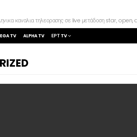
ηνικα καναλια τηλεορασης σε live μετάδοση star, open, a
EGA TV
ALPHA TV
ΕΡΤ TV
RIZED