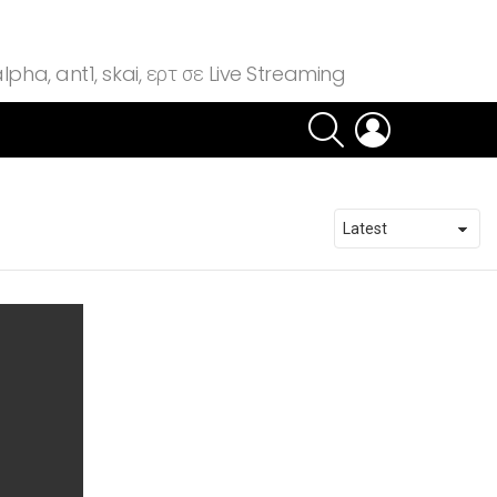
lpha, ant1, skai, ερτ σε Live Streaming
SEARCH
LOGIN