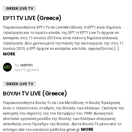
GREEK LIVE TV
ΕΡΤ1 TV LIVE (Greece)
Παρακολουθείστε ΕΡΤ1 Tv σε Live Μετάδοση. Η ΕΡΤ1 είναι δημόσια
τηλεόραση και το πρώτο κανάλι της ΕΡΤ. Η ΕΡΤ1 Live Tv άρχισε να
εκπέμπει στις 11 Ιουνίου 2015 και είναι πλέον η δημόσια ελληνική
τηλεόραση. Δύο χρόνια μετά την παύση της λειτουργίας της στις 11
Ιουνίου 2013, η ΕΡΤ άρχισε να εκπέμπει και πάλι, σφραγίζοντας […]
MORE
by
admin
πριν 5 χρόνια
GREEK LIVE TV
ΒΟΥΛΗ TV LIVE (Greece)
Παρακολουθήστε Βουλη Tv σε Live Μετάδοση. Η Βουλή Τηλεόραση
είναι ο τηλεοπτικός σταθμός της Βουλής των Ελλήνων. Ξεκίνησε την
εκπομπή του σήματός της τον Οκτώβριο του 1999. Διοικητικά
αποτελεί οργανική μονάδα της Βουλής των Ελλήνων υπαγόμενη
απευθείας στον Πρόεδρο της Βουλής. Δείτε Βουλή TV μέσα από το
MORE
επίσημο site του καναλιού parltv.live.grnet.gr.