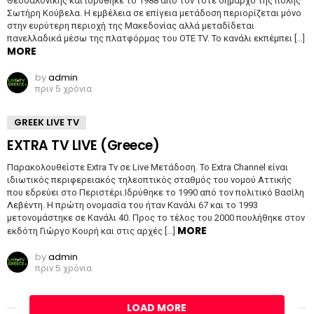
Θεσσαλονίκης και ιδρύθηκε το 1988 από τον τότε δήμαρχο της πόλης
Σωτήρη Κούβελα. H εμβέλεια σε επίγεια μετάδοση περιορίζεται μόνο
στην ευρύτερη περιοχή της Μακεδονίας αλλά μεταδίδεται
πανελλαδικά μέσω της πλατφόρμας του OTE TV. Το κανάλι εκπέμπει […]
MORE
by
admin
πριν 5 χρόνια
GREEK LIVE TV
EXTRA TV LIVE (Greece)
Παρακολουθείστε Extra Tv σε Live Μετάδοση. Το Extra Channel είναι
ιδιωτικός περιφερειακός τηλεοπτικός σταθμός του νομού Αττικής
που εδρεύει στο Περιστέρι.Ιδρύθηκε το 1990 από τον πολιτικό Βασίλη
Λεβέντη. Η πρώτη ονομασία του ήταν Κανάλι 67 και το 1993
μετονομάστηκε σε Κανάλι 40. Προς το τέλος του 2000 πουλήθηκε στον
MORE
εκδότη Γιώργο Κουρή και στις αρχές […]
by
admin
πριν 5 χρόνια
LOAD MORE